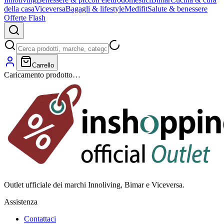
della casa
Viceversa
Bagagli & lifestyle
Medifit
Salute & benessere
Offerte Flash
Carrello
Caricamento prodotto…
Outlet ufficiale dei marchi Innoliving, Bimar e Viceversa.
Assistenza
Contattaci