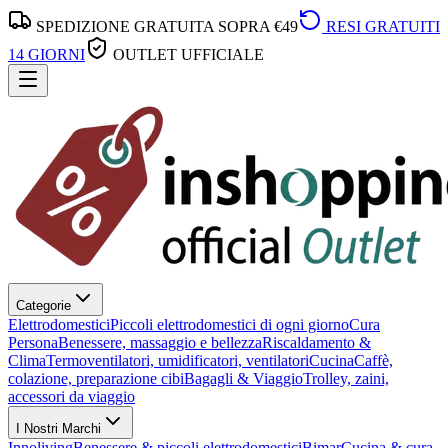
SPEDIZIONE GRATUITA SOPRA €49
RESI GRATUITI
14 GIORNI
OUTLET UFFICIALE
Categorie
Elettrodomestici
Piccoli elettrodomestici di ogni giorno
Cura
Persona
Benessere, massaggio e bellezza
Riscaldamento &
Clima
Termoventilatori, umidificatori, ventilatori
Cucina
Caffè,
colazione, preparazione cibi
Bagagli & Viaggio
Trolley, zaini,
accessori da viaggio
I Nostri Marchi
Innoliving
Benessere & piccoli elettrodomestici
Bimar
Cucina & cura