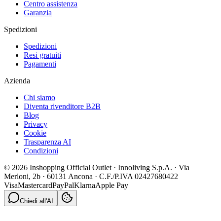
Centro assistenza
Garanzia
Spedizioni
Spedizioni
Resi gratuiti
Pagamenti
Azienda
Chi siamo
Diventa rivenditore B2B
Blog
Privacy
Cookie
Trasparenza AI
Condizioni
© 2026 Inshopping Official Outlet · Innoliving S.p.A. · Via
Merloni, 2b · 60131 Ancona · C.F./P.IVA 02427680422
Visa
Mastercard
PayPal
Klarna
Apple Pay
Chiedi all'AI