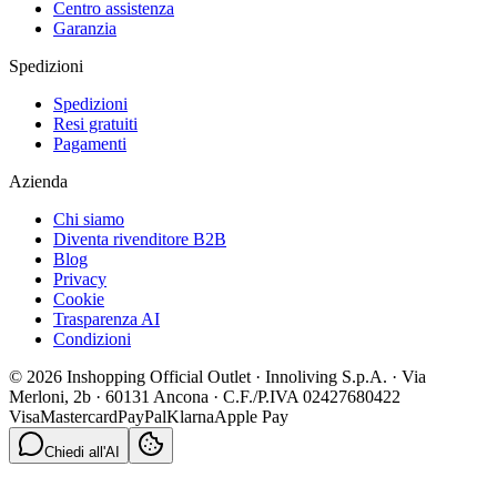
Centro assistenza
Garanzia
Spedizioni
Spedizioni
Resi gratuiti
Pagamenti
Azienda
Chi siamo
Diventa rivenditore B2B
Blog
Privacy
Cookie
Trasparenza AI
Condizioni
© 2026 Inshopping Official Outlet · Innoliving S.p.A. · Via
Merloni, 2b · 60131 Ancona · C.F./P.IVA 02427680422
Visa
Mastercard
PayPal
Klarna
Apple Pay
Chiedi all'AI