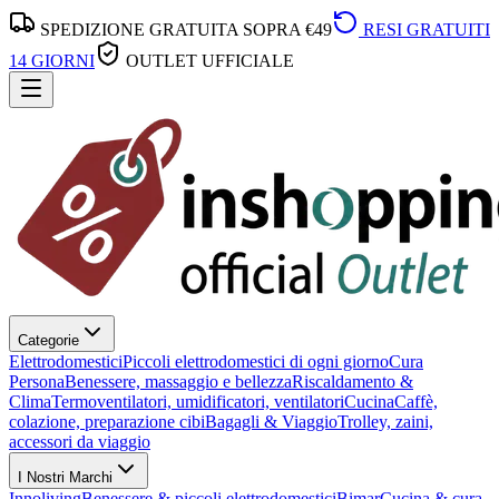
SPEDIZIONE GRATUITA SOPRA €49
RESI GRATUITI
14 GIORNI
OUTLET UFFICIALE
Categorie
Elettrodomestici
Piccoli elettrodomestici di ogni giorno
Cura
Persona
Benessere, massaggio e bellezza
Riscaldamento &
Clima
Termoventilatori, umidificatori, ventilatori
Cucina
Caffè,
colazione, preparazione cibi
Bagagli & Viaggio
Trolley, zaini,
accessori da viaggio
I Nostri Marchi
Innoliving
Benessere & piccoli elettrodomestici
Bimar
Cucina & cura