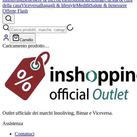
della casa
Viceversa
Bagagli & lifestyle
Medifit
Salute & benessere
Offerte Flash
Carrello
Caricamento prodotto…
Outlet ufficiale dei marchi Innoliving, Bimar e Viceversa.
Assistenza
Contattaci